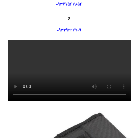
09367547854
و
09329227709