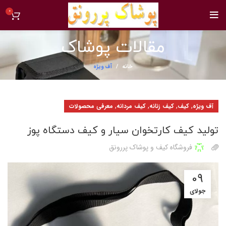
0
مقالات پوشاک
خانه
آف ویژه
,
,
,
,
آف ویژه
کیف
کیف زنانه
کیف مردانه
معرفی محصولات
تولید کیف کارتخوان سیار و کیف دستگاه پوز
فروشگاه کیف و پوشاک پررونق
09
جولای