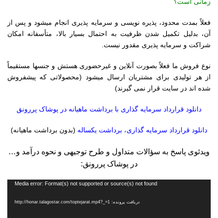
زمانی است؟
فعلاً بمدت محدود، پذیره نویسی و سرمایه پذیری انجام میشود و پس از
آن، بدلیل تکمیل شدن ظرفیت به احتمال بسیار بالا، متأسفانه امکان
شراکت و سرمایه پذیری مقدور نیست.
نوع فروش ما فعلاً بصورت آنلاین و غیرحضوری هستش و جنسها مستقیماً
از هر تولیدی برای مشتریان ارسال میشود (محصولاتی که پیشفروش
شده اند در سایت قرار نمی گیرند)
دانلود قرارداد سرمایه گذاری با برداشت ماهیانه در پوشاک پررونق
دانلود قرارداد سرمایه گذاری، برداشت یکساله
(بدون برداشت ماهیانه)
ویدئوی پاسخ به سؤالات متداول و طرح توجیهی و نحوه درآمد و…
در پوشاک پررونق:
نمایشگر
Media error: Format(s) not supported or source(s) not found
ویدیو
دریافت پرونده: http://honar.talagostar.com/toptejarat.mp4?_=1