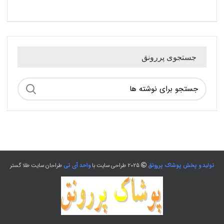
جستجوی پررونق
تولید و پخش پوشاک پررونق
2025 طراحی سایت با
واحد آی تی
طراحان سایت طلا گستر