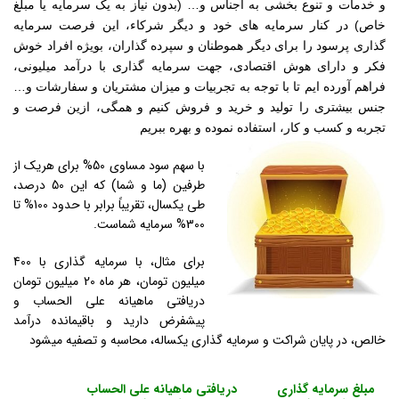
و خدمات و تنوع بخشی به اجناس و… (بدون نیاز به یک سرمایه یا مبلغ
خاص) در کنار سرمایه های خود و دیگر شرکاء، این فرصت سرمایه
گذاری پرسود را برای دیگر هموطنان و سپرده گذاران، بویژه افراد خوش
فکر و دارای هوش اقتصادی، جهت سرمایه گذاری با درآمد میلیونی،
فراهم آورده ایم تا با توجه به تجربیات و میزان مشتریان و سفارشات و…
جنس بیشتری را تولید و خرید و فروش کنیم و همگی، ازین فرصت و
تجربه و کسب و کار، استفاده نموده و بهره ببریم
با سهم سود مساوی 50% برای هریک از
طرفین (ما و شما) که این 50 درصد،
طی یکسال، تقریباً برابر با حدود 100% تا
300% سرمایه شماست.
برای مثال، با سرمایه گذاری با 400
میلیون تومان، هر ماه 20 میلیون تومان
دریافتی ماهیانه علی الحساب و
پیشفرض دارید و باقیمانده درآمد
خالص، در پایان شراکت و سرمایه گذاری یکساله، محاسبه و تصفیه میشود
مبلغ سرمایه گذاری
دریافتی ماهیانه علی الحساب