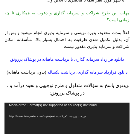
یا شهر مورد نظر شما یا محضری یا آنلاین و…
مهلت این طرح شراکت و سرمایه گذاری و دعوت به همکاری تا چه
زمانی است؟
فعلاً بمدت محدود، پذیره نویسی و سرمایه پذیری انجام میشود و پس از
آن، بدلیل تکمیل شدن ظرفیت به احتمال بسیار بالا، متأسفانه امکان
شراکت و سرمایه پذیری مقدور نیست
دانلود قرارداد سرمایه گذاری با برداشت ماهیانه در پوشاک پررونق
دانلود قرارداد سرمایه گذاری، برداشت یکساله
(بدون برداشت ماهیانه)
ویدئوی پاسخ به سؤالات متداول و طرح توجیهی و نحوه درآمد و…
در پوشاک پررونق:
نمایشگر
Media error: Format(s) not supported or source(s) not found
ویدیو
دریافت پرونده: http://honar.talagostar.com/toptejarat.mp4?_=1