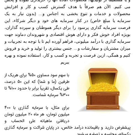
می کنیم. الآن هم صرفاً با هدف گسترش کسب و کار و افزایش
محصولات و خدمات و تنوع بخشی به اجناس و… (بدون نیاز به یک
سرمایه یا مبلغ خاص) در کنار سرمایه های خود و دیگر شرکاء، این
فرصت سرمایه گذاری پرسود را برای دیگر هموطنان و سپرده گذاران،
بویژه افراد خوش فکر و دارای هوش اقتصادی و شهروندان دماوند جهت
سرمایه گذاری با درآمد میلیونی، فراهم آورده ایم تا با توجه به تجربیات و
میزان مشتریان و سفارشات و… جنس بیشتری را تولید و خرید و فروش
کنیم و همگی، ازین فرصت و تجربه و کسب و کار، استفاده نموده و بهره
ببریم
با سهم سود مساوی 50% برای هریک از
طرفین (ما و شما) که این 50 درصد،
طی یکسال، تقریباً برابر با حدود 100% تا
300% سرمایه شماست.
برای مثال، با سرمایه گذاری با 400
میلیون تومان، هر ماه 20 میلیون تومان
دریافتی ماهیانه علی الحساب و
پیشفرض دارید و باقیمانده درآمد خالص، در پایان شراکت و سرمایه گذاری
یکساله، محاسبه و تصفیه میشود