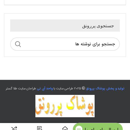
جستجوی پررونق
تولید و پخش پوشاک پررونق
2025 طراحی سایت با
واحد آی تی
طراحان سایت طلا گستر