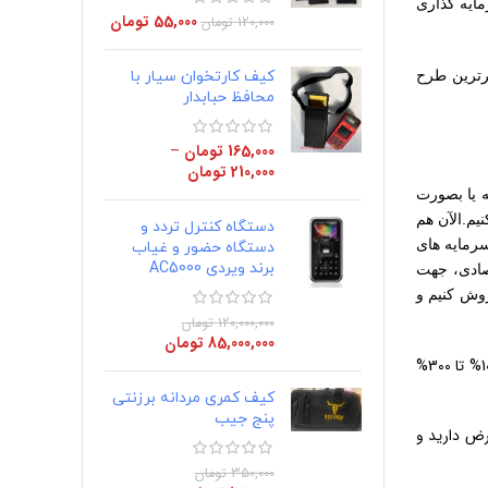
مایه گذاری
55,000
تومان
120,000
تومان
برترین طرح
کیف کارتخوان سیار با
محافظ حبابدار
165,000
تومان
–
210,000
تومان
ه یا بصورت
یم.الآن هم
دستگاه کنترل تردد و
رمایه های
دستگاه حضور و غیاب
برند ویردی AC5000
صادی، جهت
روش کنیم و
120,000,000
تومان
85,000,000
تومان
با سهم سود مساوی 50% برای هریک از طرفین (ما و شما) که این 50 درصد، طی یکسال، تقریباً برابر با حدود 100% تا 300%
کیف کمری مردانه برزنتی
پنج جیب
حساب و پیشفرض دارید و
350,000
تومان