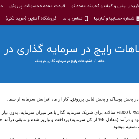
ریدار لباس و کیف و کمربند عمده نو
قیمت عمده محصولات پررونق
حس
شماره حسابها و کارتها
تماس با ما
فروشگاه آنلاین (خرید تکی)
اهات رایج در سرمایه گذاری در ب
خانه
اشتباهات رایج در سرمایه گذاری در بانک
ر پخش پوشاک و پخش لباس پررونق. کار از ما، افزایش سرمایه از شما.
سرمایه گذاری برای تولید با بازدهی و سوددهی خالص و حدود 100% تا 300% سالانه برای شریک سرمایه گذار با هر میزان سرمایه، بد
توسط شما که ماهیانه بصورت علی الحساب و نقدی بخشی از سود و درآمد (معادل 5% از کل سرمایه) پرداخت و واریز شده و 
 تصفیه میشود.