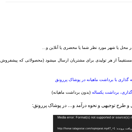
 محل یا شهر مورد نظر شما یا محضری یا آنلاین و…
ستقیماً از هر تولیدی برای مشتریان ارسال میشود (محصولاتی که پیشفروش ش
ه گذاری با برداشت ماهیانه در پوشاک پررونق
 گذاری، برداشت یکساله
(بدون برداشت ماهیانه)
 و طرح توجیهی و نحوه درآمد و… در پوشاک پررونق:
Media error: Format(s) not supported or source(s) 
فت پرونده: http://honar.talagostar.com/toptejarat.mp4?_=1