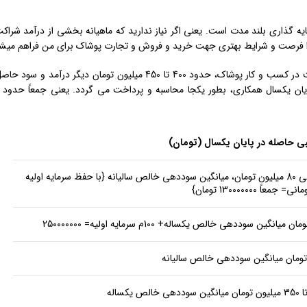
یه گذاری بلند مدت است. یعنی اگر نیاز ندارید که ماهیانه بخشی از درآمد شراکت
برای مثال، با سرمایه گذاری با 300 میلیون تومان، در یکسال مشارکت در کسب و کار پوشاک، حدود 400 تا 450 میلیون تو
بی حاصله در پایان یکسال (تومان)
75000000 الی 80 میلیون تومان، میانگین سوددهی خالص سالیانه {با حفظ سرمایه اولیه