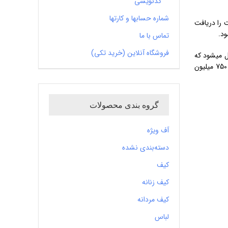
کدنویسی
شماره حسابها و کارتها
 را دریافت
تماس با ما
فروشگاه آنلاین (خرید تکی)
مان دیگر درآمد و سود حاصل میشود که
این میزان درآمد بعلاوه 300 میلیون تومان سرمایه اصلی تان، در پایان یکسال همکاری، بطور یکجا محاسبه و پرداخت می گردد. یعنی جمعاً حدود 750 میلیون
گروه بندی محصولات
آف ویژه
دسته‌بندی نشده
کیف
کیف زنانه
کیف مردانه
لباس