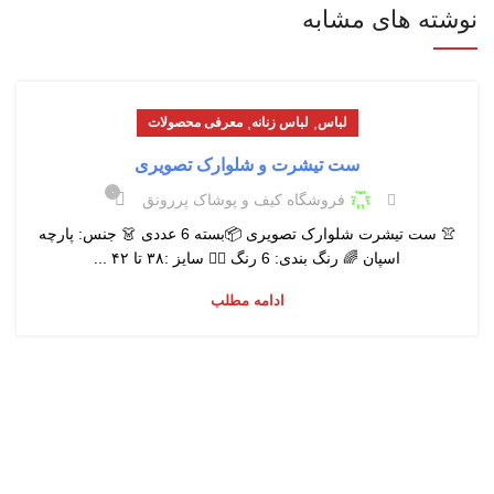
نوشته های مشابه
,
,
لباس
لباس زنانه
معرفی محصولات
ست تیشرت و شلوارک تصویری
۰
فروشگاه کیف و پوشاک پررونق
👚 ست تیشرت شلوارک تصویری 📦بسته 6 عددی 👗 جنس: پارچه
اسپان 🌈 رنگ بندی: 6 رنگ 👯‍♂ سایز :۳۸ تا ۴۲ ...
ادامه مطلب