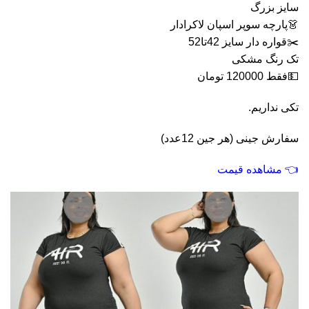
سایز بزرگ
👗پارچه سوپر اسپان لاکرادار
✂️قواره دار سایز 42تا52
تک رنگ مشکی
💵فقط 120000 تومان
تکی نداریم.
سفارش جینی (هر جین 12عدد)
👈
مشاهده قیمت