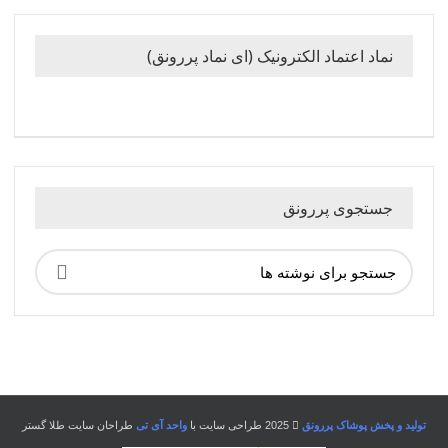
نماد اعتماد الکترونیک (ای نماد پررونق)
جستجوی پررونق
تولید و پخش پوشاک پررونق
2025 طراحی سایت با
واحد آی تی
طراحان سایت طلا گستر