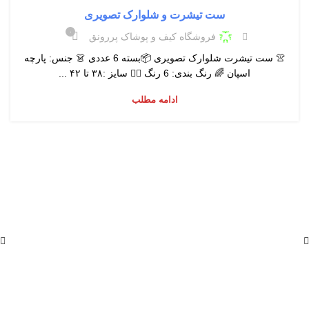
ست تیشرت و شلوارک تصویری
۰
فروشگاه کیف و پوشاک پررونق
👚 ست تیشرت شلوارک تصویری 📦بسته 6 عددی 👗 جنس: پارچه
اسپان 🌈 رنگ بندی: 6 رنگ 👯‍♂ سایز :۳۸ تا ۴۲ ...
ادامه مطلب