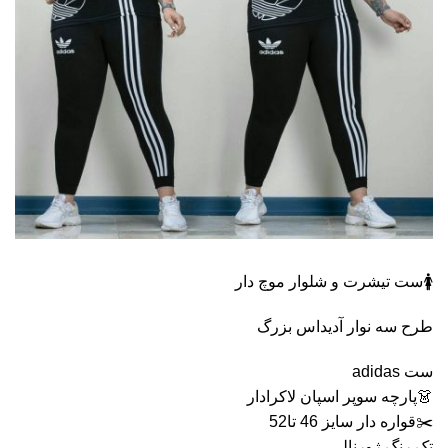
🚺ست تیشرت و شلوار موچ دار
طرح سه نوار آدیداس بزرگ
ست adidas
👗پارچه سوپر اسپان لاکرادار
✂️قواره دار سایز 46 تا52
تک رنگ ژورنالی