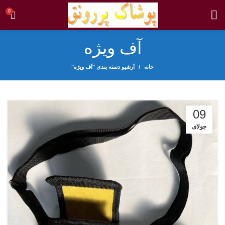
0
آف ویژه
خانه
آرشیو دسته بندی "آف ویژه"
09
جولای