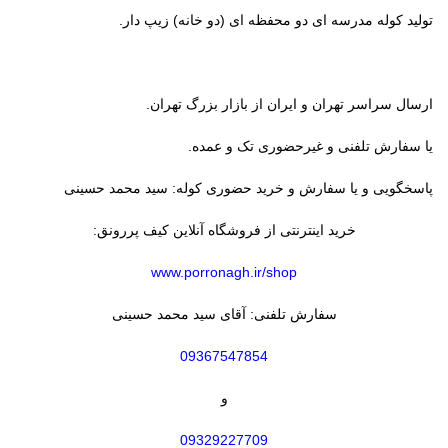
تولید کوله مدرسه ای دو محفظه ای (دو خانه) زیپ دار.
ارسال سراسر تهران و ایران از بازار بزرگ تهران.
یا سفارش تلفنی و غیرحضوری تک و عمده.
پاسخگویی و یا سفارش و خرید حضوری کوله: سید محمد حسینی
خرید اینترنتی از فروشگاه آنلاین کیف پررونق:
www.porronagh.ir/shop
سفارش تلفنی: آقای سید محمد حسینی
09367547854
و
09329227709