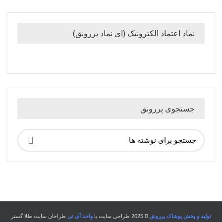
نماد اعتماد الکترونیک (ای نماد پررونق)
جستجوی پررونق
تولید و پخش پوشاک پررونق
2025 طراحی سایت با
واحد آی تی
طراحان سایت طلا گستر