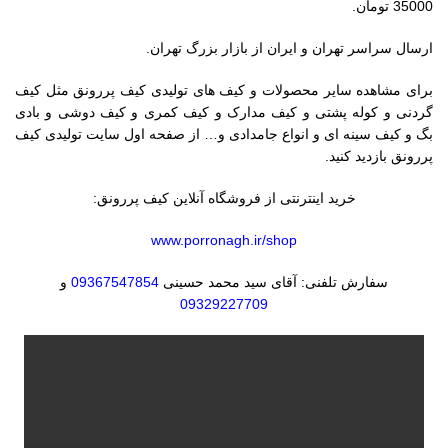
35000 تومان.
ارسال سراسر تهران و ایران از بازار بزرگ تهران.
برای مشاهده سایر محصولات و کیف های تولیدی کیف پررونق مثل کیف
گردنی و کوله پشتی و کیف مدارک و کیف کمری و کیف دوشی و بادی
بگ و کیف سینه ای و انواع جامدادی و… از صفحه اول سایت تولیدی کیف
پررونق بازدید کنید.
خرید اینترنتی از فروشگاه آنلاین کیف پررونق:
www.porronagh.ir/shop
سفارش تلفنی: آقای سید محمد حسینی
09367547854
و
09329227709