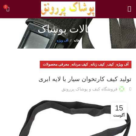
0
مقالات پوشاک
خانه
آف ویژه
,
,
,
,
آف ویژه
کیف
کیف زنانه
کیف مردانه
معرفی محصولات
تولید کیف کارتخوان سیار با لایه ابری
فروشگاه کیف و پوشاک پررونق
15
آگوست