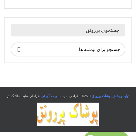
جستجوی پررونق
تولید و پخش پوشاک پررونق
2025 طراحی سایت با
واحد آی تی
طراحان سایت طلا گستر