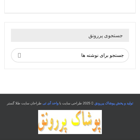
جستجوی پررونق
تولید و پخش پوشاک پررونق
2025 طراحی سایت با
واحد آی تی
طراحان سایت طلا گستر