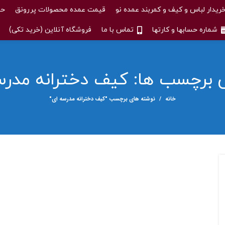
ریدار لباس و کیف و کمربند عمده نو
قیمت عمده محصولات پررونق
حس
شماره حسابها و کارتها
تماس با ما
فروشگاه آنلاین (خرید تکی)
ی برچسب ها: کیف دخترانه مدر
خانه
نوشته های برچسب "کیف دخترانه مدرسه ای"