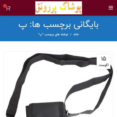
0
بایگانی برچسب ها: پ
خانه
نوشته های برچسب "پ"
15
آگوست