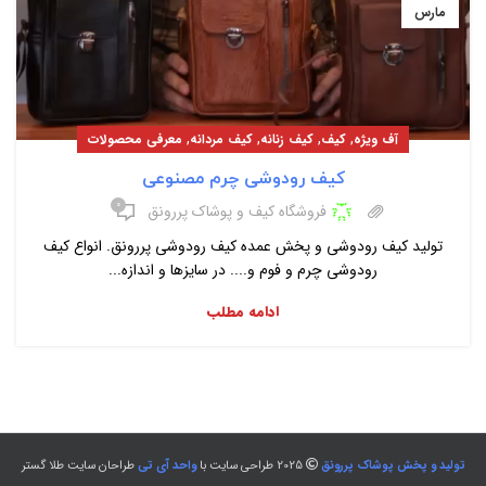
مارس
,
,
,
,
آف ویژه
کیف
کیف زنانه
کیف مردانه
معرفی محصولات
کیف رودوشی چرم مصنوعی
۰
فروشگاه کیف و پوشاک پررونق
تولید کیف رودوشی و پخش عمده کیف رودوشی پررونق. انواع کیف
رودوشی چرم و فوم و.... در سایزها و اندازه...
ادامه مطلب
تولید و پخش پوشاک پررونق
2025 طراحی سایت با
واحد آی تی
طراحان سایت طلا گستر