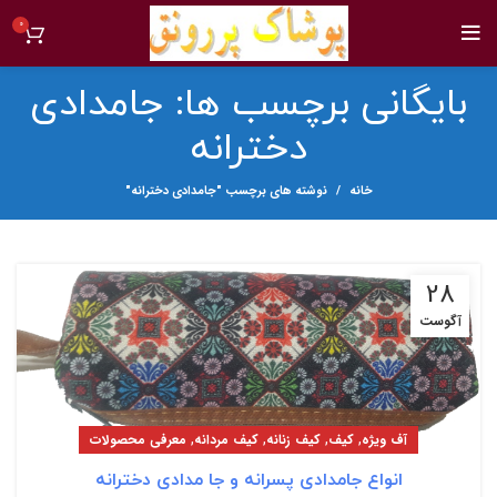
0
بایگانی برچسب ها: جامدادی
دخترانه
خانه
نوشته های برچسب "جامدادی دخترانه"
28
آگوست
,
,
,
,
آف ویژه
کیف
کیف زنانه
کیف مردانه
معرفی محصولات
انواع جامدادی پسرانه و جا مدادی دخترانه