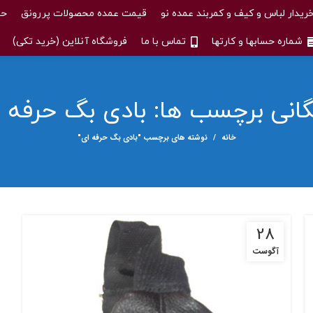
ریدار لباس و کیف و کمربند عمده نو
قیمت عمده محصولات پررونق
حس
شماره حسابها و کارتها
تماس با ما
فروشگاه آنلاین (خرید تکی)
گانی برچسب ها: بادی بگ حرفه 
خانه
نوشته های برچسب "بادی بگ حرفه ای"
28
آگوست