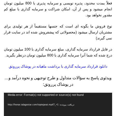
فعلاً بمدت محدود، پذیره نویسی و سرمایه پذیری با 800 میلیون تومان
انجام میشود و پس از آن، امکان شراکت و سرمایه گذاری با مبلغ کم
مقدور نخواهد بود.
نوع فروش ما بگونه ای است که جنسها مستقیماً از هر تولیدی برای
مشتریان ارسال میشود (محصولاتی که پیشفروش شده اند در سایت قرار
نمی گیرند)
در فایل قرارداد سرمایه گذاری، مبلغ سرمایه گذاری با 100 میلیون تومان
درج شده که شما آنرا سرمایه گذاری با 800 میلیون تومان درنظر بگیرید.
دانلود قرارداد سرمایه گذاری با برداشت ماهیانه در پوشاک پررونق
ویدئوی پاسخ به سؤالات متداول و طرح توجیهی و نحوه درآمد و…
در پوشاک پررونق:
نمایشگر
Media error: Format(s) not supported or source(s) not found
ویدیو
دریافت پرونده: http://honar.talagostar.com/toptejarat.mp4?_=1