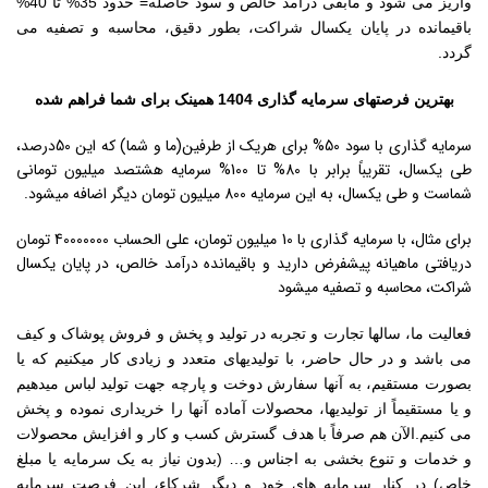
واریز می شود و مابقی درآمد خالص و سود حاصله= حدود 35% تا 40%
باقیمانده در پایان یکسال شراکت، بطور دقیق، محاسبه و تصفیه می
گردد.
بهترین فرصتهای سرمایه گذاری 1404 همینک برای شما فراهم شده
سرمایه گذاری با سود 50% برای هریک از طرفین(ما و شما) که این 50درصد،
طی یکسال، تقریباً برابر با 80% تا 100% سرمایه هشتصد میلیون تومانی
شماست و طی یکسال، به این سرمایه 800 میلیون تومان دیگر اضافه میشود.
برای مثال، با سرمایه گذاری با 10 میلیون تومان، علی الحساب 40000000 تومان
دریافتی ماهیانه پیشفرض دارید و باقیمانده درآمد خالص، در پایان یکسال
شراکت، محاسبه و تصفیه میشود
فعالیت ما، سالها تجارت و تجربه در تولید و پخش و فروش پوشاک و کیف
می باشد و در حال حاضر، با تولیدیهای متعدد و زیادی کار میکنیم که یا
بصورت مستقیم، به آنها سفارش دوخت و پارچه جهت تولید لباس میدهیم
و یا مستقیماً از تولیدیها، محصولات آماده آنها را خریداری نموده و پخش
می کنیم.الآن هم صرفاً با هدف گسترش کسب و کار و افزایش محصولات
و خدمات و تنوع بخشی به اجناس و… (بدون نیاز به یک سرمایه یا مبلغ
خاص) در کنار سرمایه های خود و دیگر شرکاء، این فرصت سرمایه