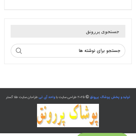
جستجوی پررونق
تولید و پخش پوشاک پررونق
2025 طراحی سایت با
واحد آی تی
طراحان سایت طلا گستر