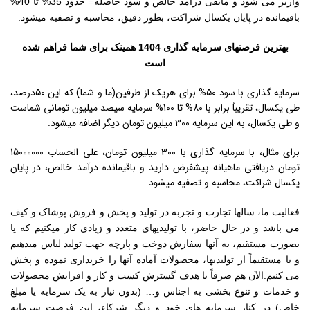
واریز می شود و مابقی درآمد خالص و سود حاصله= حدود 35% تا 40%
باقیمانده در پایان یکسال شراکت، بطور دقیق، محاسبه و تصفیه میشود.
بهترین فرصتهای سرمایه گذاری 1404 همینک برای شما فراهم شده
است
سرمایه گذاری با سود 50% برای هریک از طرفین(ما و شما) که این 50درصد،
طی یکسال، تقریباً برابر با 80% تا 100% سرمایه سیصد میلیون تومانی شماست
و طی یکسال، به این سرمایه 300 میلیون تومان دیگر اضافه میشود.
برای مثال، با سرمایه گذاری با 300 میلیون تومان، علی الحساب 15000000
تومان دریافتی ماهیانه پیشفرض دارید و باقیمانده درآمد خالص، در پایان
یکسال شراکت، محاسبه و تصفیه میشود
فعالیت ما، سالها تجارت و تجربه در تولید و پخش و فروش پوشاک و کیف
می باشد و در حال حاضر، با تولیدیهای متعدد و زیادی کار میکنیم که یا
بصورت مستقیم، به آنها سفارش دوخت و پارچه جهت تولید لباس میدهیم
و یا مستقیماً از تولیدیها، محصولات آماده آنها را خریداری نموده و پخش
می کنیم.الآن هم صرفاً با هدف گسترش کسب و کار و افزایش محصولات
و خدمات و تنوع بخشی به اجناس و… (بدون نیاز به یک سرمایه یا مبلغ
خاص) در کنار سرمایه های خود و دیگر شرکاء، این فرصت سرمایه