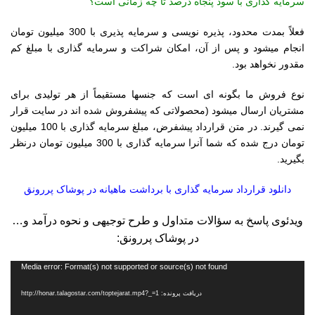
سرمایه گذاری با سود پنجاه درصد تا چه زمانی است؟
فعلاً بمدت محدود، پذیره نو
یسی و سرمایه پذیری با 300 میلیون تومان
انجام میشود و پس از آن، امکان شراکت و سرمایه گذاری با مبلغ کم
مقدور نخواهد بود.
نوع فروش ما بگونه ای است که جنسها مستقیماً از هر تولیدی برای
مشتریان ارسال میشود (محصولاتی که پیشفروش شده اند در سایت قرار
نمی گیرند. در متن قرارداد پیشفرض، مبلغ سرمایه گذاری با 100 میلیون
تومان درج شده که شما آنرا سرمایه گذاری با 300 میلیون تومان درنظر
بگیرید.
دانلود قرارداد سرمایه گذاری با برداشت ماهیانه در پوشاک پررونق
ویدئوی پاسخ به سؤالات متداول و طرح توجیهی و نحوه درآمد و…
در پوشاک پررونق:
نمایشگر
Media error: Format(s) not supported or source(s) not found
ویدیو
دریافت پرونده: http://honar.talagostar.com/toptejarat.mp4?_=1