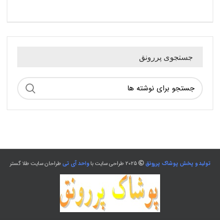
جستجوی پررونق
تولید و پخش پوشاک پررونق
2025 طراحی سایت با
واحد آی تی
طراحان سایت طلا گستر