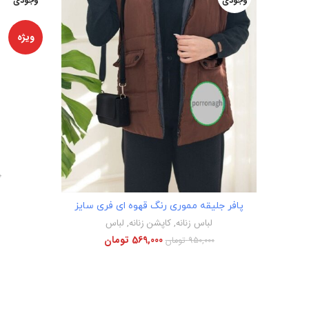
وجودی
وجودی
ویژه
0
اطلاعات بیشتر
پافر جلیقه مموری رنگ قهوه ای فری سایز
لباس زنانه
,
کاپشن زنانه
,
لباس
569,000
تومان
950,000
تومان