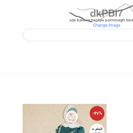
Change Image
-38%
-47%
اتمام م
اتمام م