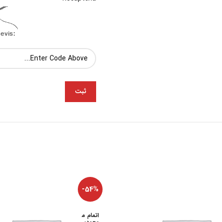
-54%
اتمام م