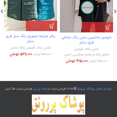
پافر جلیقه مموری رنگ سبز فری
شومیز مانتویی نخی رنگ مشکی
سایز
فری سایز
لباس زنانه
,
کاپشن زنانه
,
لباس
لباس زنانه
,
شومیز
,
569,000
تومان
950,000
تومان
مانتو زنانه و مانتو مجلسی
,
لباس
415,000
تومان
750,000
تومان
تولید و پخش پوشاک پررونق
2025 طراحی سایت با
واحد آی تی
طراحان سایت طلا گستر