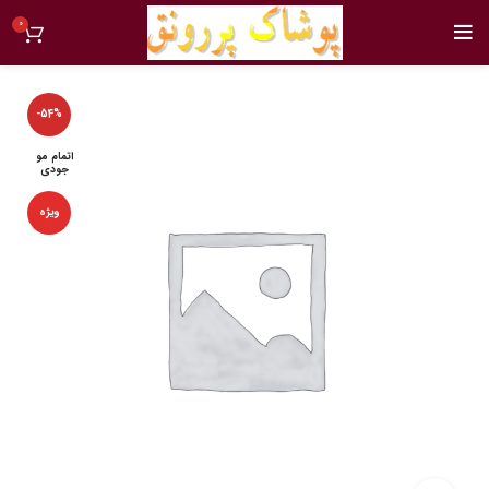
0
-54%
اتمام مو
جودی
ویژه