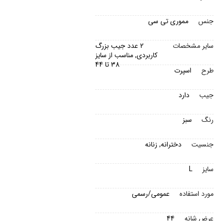
جنس
مموری تی سی
سایر مشخصات
2 عدد جیب بزرگ
کاربردی, مناسب از سایز
38 تا 44
طرح
اسپرت
جیب
دارد
رنگ
سبز
جنسیت
دخترانه, زنانه
سایز
L
مورد استفاده
عمومی/رسمی
عرض شانه
44