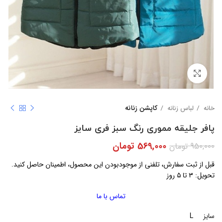
بزرگنمایی تصویر
خانه
لباس زنانه
کاپشن زنانه
پافر جلیقه مموری رنگ سبز فری سایز
569,000
تومان
950,000
تومان
قبل از ثبت سفارش، تلفنی از موجودبودن این محصول، اطمینان حاصل کنید.
تحویل: ۳ تا ۵ روز
تماس با ما
سایز
L