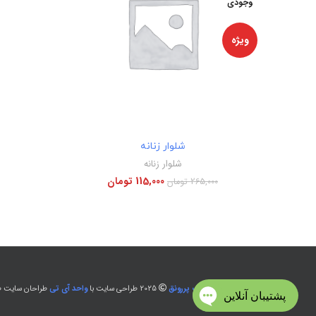
وجودی
ویژه
اطلاعات بیشتر
شلوار زنانه
شلوار زنانه
115,000
تومان
265,000
تومان
تولید و پخش پوشاک پررونق
2025 طراحی سایت با
واحد آی تی
طراحان سایت طل