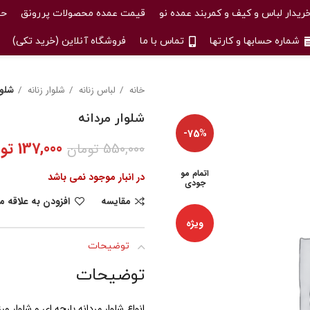
ریدار لباس و کیف و کمربند عمده نو
قیمت عمده محصولات پررونق
حس
شماره حسابها و کارتها
تماس با ما
فروشگاه آنلاین (خرید تکی)
خانه
لباس زنانه
شلوار زنانه
شلوا
شلوار مردانه
-75%
137,000
تو
550,000
تومان
اتمام مو
در انبار موجود نمی باشد
جودی
مقایسه
افزودن به علاقه 
ویژه
توضیحات
توضیحات
انواع شلوار مردانه پارچه ای و شلوار و