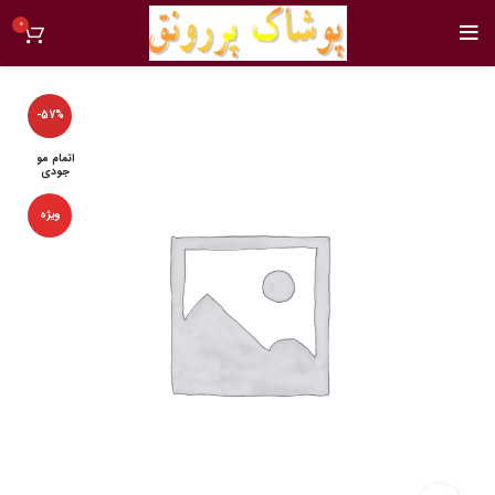
0
-57%
اتمام مو
جودی
ویژه