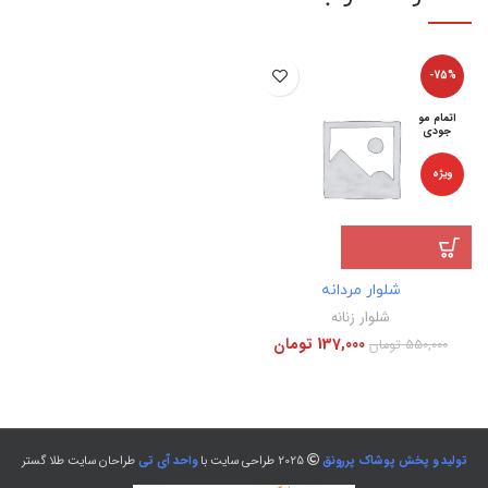
-75%
اتمام مو
جودی
ویژه
شلوار مردانه
شلوار زنانه
137,000
تومان
550,000
تومان
تولید و پخش پوشاک پررونق
2025 طراحی سایت با
واحد آی تی
طراحان سایت طلا گستر