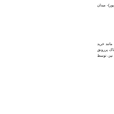
 م هفت تیر و اطراف آن- خیابان جی- م خراسان- آریاشهر(صادقیه)- رسالت- م شکوفه(17شهریور)- میدان
مانند خرید
اک پررونق
 نیز، توسط