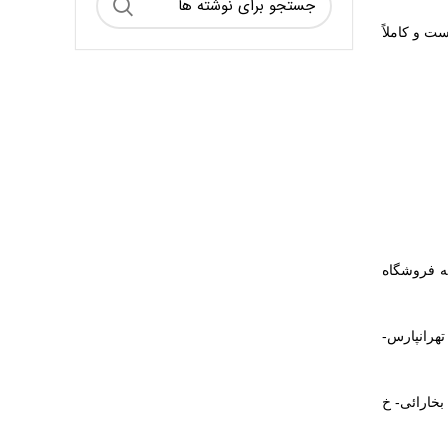
ت و کاملاً
به فروشگاه
هرانپارس-
خارائی- خ