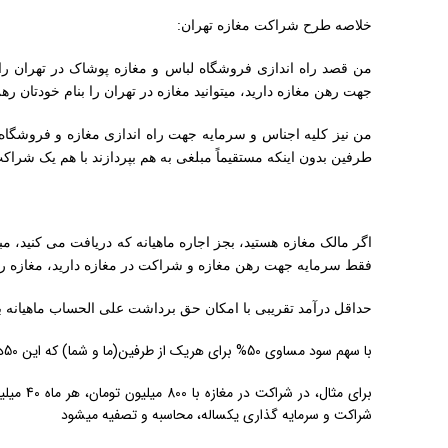
خلاصه طرح شراکت مغازه تهران:
من قصد راه اندازی فروشگاه لباس و مغازه پوشاک در تهران را د
جهت رهن مغازه دارید، میتوانید مغازه در تهران را بنام خودتان ره
من نیز کلیه اجناس و سرمایه جهت راه اندازی مغازه و فروشگاه 
طرفین بدون اینکه مستقیماً مبلغی به هم بپردازند با هم یک شراکت
اگر مالک مغازه هستید، بجز اجاره ماهیانه که دریافت می کنید، 
فقط سرمایه جهت رهن مغازه و شراکت در مغازه دارید، مغازه را ب
حداقل درآمد تقریبی با امکان حق برداشت علی الحساب ماهیانه ب
با سهم سود مساوی 50% برای هریک از طرفین(ما و شما) که این 50درصد، طی یکسال، تقریباً برابر با حدود 100% سرمایه شماست.
برای مثا
شراکت و سرمایه گذاری یکساله، محاسبه و تصفیه میشود