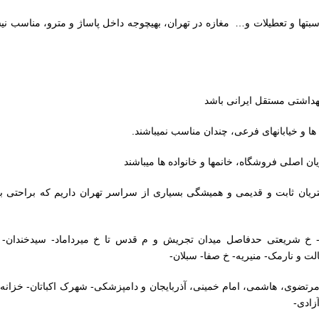
سبتها و تعطیلات و… مغازه در تهران، بهیچوجه داخل پاساژ و مترو، مناسب نیس
داشتی مستقل ایرانی باشد
ها و خیابانهای فرعی، چندان مناسب نمیباشند.
ان اصلی فروشگاه، خانمها و خانواده ها میباشند
شتریان ثابت و قدیمی و همیشگی بسیاری از سراسر تهران داریم که براحتی 
 خ شریعتی حدفاصل میدان تجریش و م قدس تا خ میرداماد- سیدخندان- ت
لت و نارمک- منیریه- خ صفا- سبلان-
ضوی، هاشمی، امام خمینی، آذربایجان و دامپزشکی- شهرک اکباتان- خزانه ب
زادی-