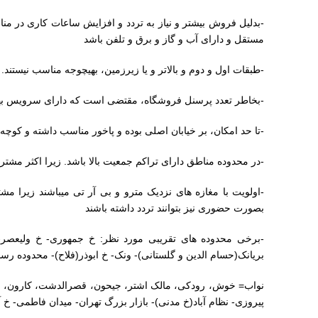
-بدلیل فروش بیشتر و نیاز به تردد و افزایش ساعات کاری در منا
مستقل و دارای آب و گاز و برق و تلفن باشد
-طبقات اول و دوم و بالاتر و یا زیرزمین، بهیچوجه مناسب نیستند.
-بخاطر تعدد پرسنل فروشگاه، مقتضی است که دارای سرویس به
-تا حد امکان، بر خیابان اصلی بوده و پاخور مناسب داشته و کوچه 
-در محدوده مناطق دارای تراکم جمعیت بالا باشد. زیرا اکثر مشتری
-اولویت با مغازه های نزدیک مترو و بی آر تی میباشند زیرا م
بصورت حضوری نیز بتوانند تردد داشته باشند
-برخی محدوده های تقریبی مورد نظر: خ جمهوری- خ ولیعصر-
بریانک(حسام الدین و گلستانی)- ونک- خ ابوذر(فلاح)- محدوده رسا
نواب= خوش، رودکی، مالک اشتر، جیحون، قصرالدشت، کارون، مرت
پیروزی- نظام آباد(خ مدنی)- بازار بزرگ تهران- میدان فاطمی- خ آ