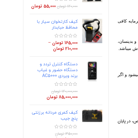
55,000
تومان
120,000
تومان
رمایه کافی
کیف کارتخوان سیار با
محافظ حبابدار
و بدینسان،
165,000
تومان
–
210,000
تومان
دش میباشد.
دستگاه کنترل تردد و
دستگاه حضور و غیاب
یشود و اگر
برند ویردی AC5000
120,000,000
تومان
85,000,000
تومان
کیف کمری مردانه برزنتی
پنج جیب
آمد خالص، در پایان
350,000
تومان