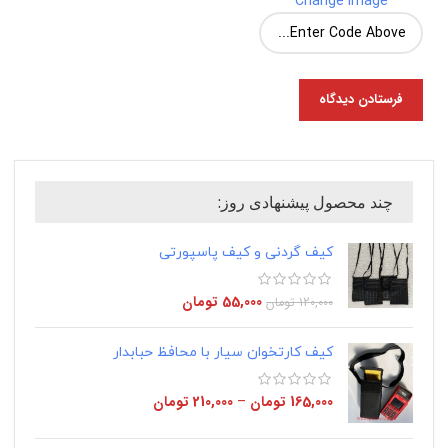
Change Image
چند محصول پیشنهادی روز:
کیف گردنی و کیف پاسپورتی
55,000
تومان
120,000
تومان
کیف کارتخوان سیار با محافظ حبابدار
165,000
تومان
–
210,000
تومان