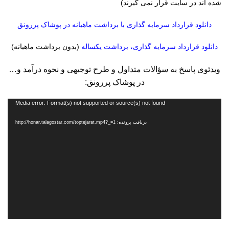
شده اند در سایت قرار نمی گیرند)
دانلود قرارداد سرمایه گذاری با برداشت ماهیانه در پوشاک پررونق
دانلود قرارداد سرمایه گذاری، برداشت یکساله
(بدون برداشت ماهیانه)
ویدئوی پاسخ به سؤالات متداول و طرح توجیهی و نحوه درآمد و…
در پوشاک پررونق:
نمایشگر
Media error: Format(s) not supported or source(s) not found
ویدیو
دریافت پرونده: http://honar.talagostar.com/toptejarat.mp4?_=1