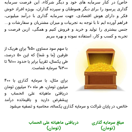
خاص) در کنار سرمایه های خود و دیگر شرکاء، این فرصت سرمایه
گذاری پرسود را برای دیگر هموطنان و سپرده گذاران، بویژه افراد خوش
فکر و دارای هوش اقتصادی، جهت سرمایه گذاری با درآمد میلیونی،
فراهم آورده ایم تا با توجه به تجربیات و میزان مشتریان و سفارشات و…
جنس بیشتری را تولید و خرید و فروش کنیم و همگی، ازین فرصت و
تجربه و کسب و کار، استفاده نموده و بهره ببریم
با سهم سود مساوی 50% برای هریک از
طرفین (ما و شما) که این 50 درصد،
طی یکسال، تقریباً برابر با حدود 100% تا
300% سرمایه شماست.
برای مثال، با سرمایه گذاری با 400
میلیون تومان، هر ماه 20 میلیون تومان
دریافتی ماهیانه علی الحساب و
پیشفرض دارید و باقیمانده درآمد
خالص، در پایان شراکت و سرمایه گذاری یکساله، محاسبه و تصفیه میشود
مبلغ سرمایه گذاری
دریافتی ماهیانه علی الحساب
(تومان)
(تومان)