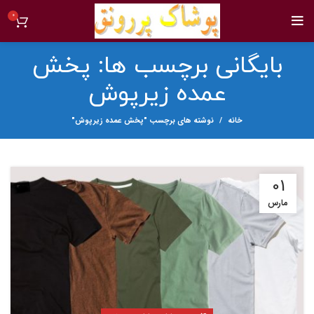
0
بایگانی برچسب ها: پخش
عمده زیرپوش
خانه
نوشته های برچسب "پخش عمده زیرپوش"
01
مارس