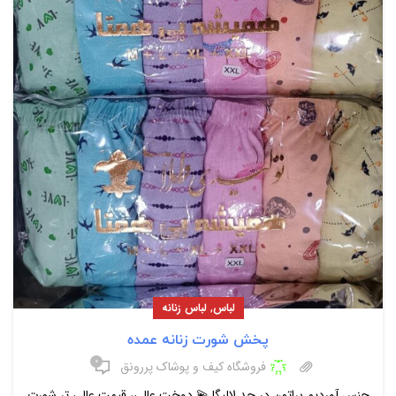
,
لباس
لباس زنانه
پخش شورت زنانه عمده
۰
فروشگاه کیف و پوشاک پررونق
جنس آوردیم براتون در حد لالیگا 💫 دوخت عالی، قیمت عالی تر شورت