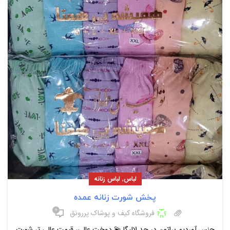
,
لباس
لباس زنانه
پخش شورت زنانه عمده
۰
فروشگاه کیف و پوشاک پررونق
جنس آوردیم براتون در حد لالیگا 💫 دوخت عالی، قیمت عالی تر شورت