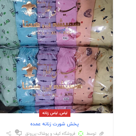
,
لباس
لباس زنانه
پخش شورت زنانه عمده
۰
توسط
فروشگاه کیف و پوشاک پررونق