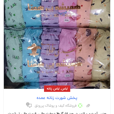
,
لباس
لباس زنانه
پخش شورت زنانه عمده
۰
فروشگاه کیف و پوشاک پررونق
جنس آوردیم براتون در حد لالیگا 💫 دوخت عالی، قیمت عالی تر شورت