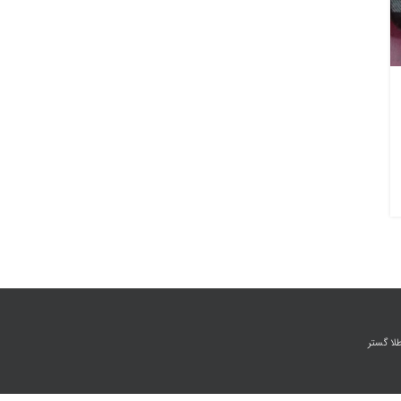
ا گستر