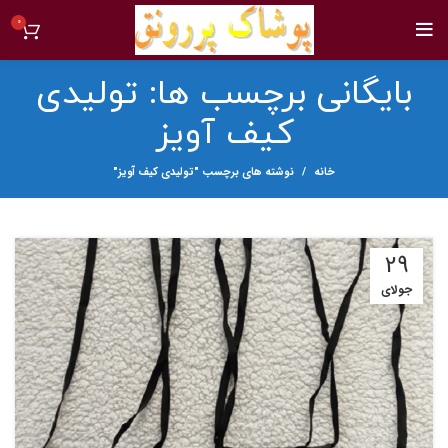
0
بایگانی برچسب ها: تولیدی
کیف آویز
خانه
نوشته های برچسب "تولیدی کیف آویز"
29
جولای