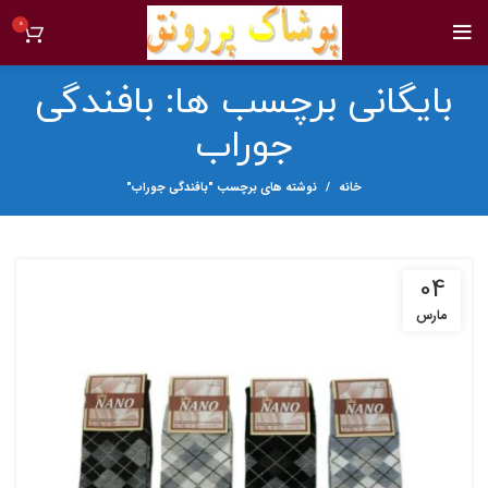
0
بایگانی برچسب ها: بافندگی
جوراب
خانه
نوشته های برچسب "بافندگی جوراب"
04
مارس