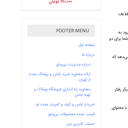
170,000
تومان
لاعات
FOOTER MENU
ود به
رای یک سال گذشته است. اگر شما انتخاب کنید " به یاد داشته باشید من Me"، ورود شما برای دو
صفحه اول
درباره ما
ی‌دهد که
درباره مدیریت پررونق
ارائه مشاوره خرید لباس و پوشاک عمده
از تهران
مشاوره راه اندازی فروشگاه پوشاک و
ر رفتار
تهیه لباس
خریدار لباس و کیف و کمربند عمده نو
با محتوای
قیمت عمده محصولات پررونق
حساب کاربری من