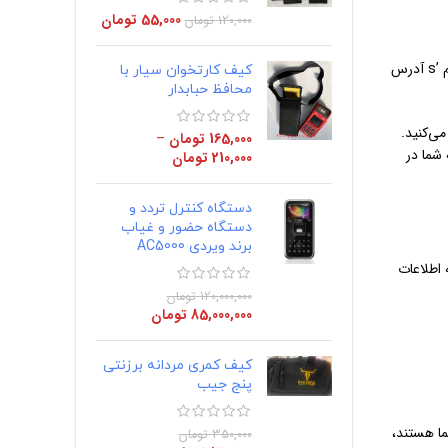
55,000
تومان
120,000
تومان
هنگامی که بازدیدکنندگان نظرات خود را در سایت می‌نویسند، ما اطلاعاتی را که در فرم نظرات و همچنین بازدید کننده‌ها ارائه می‌شود جمع آوری می‌کنیم ’s آدرس
کیف کارتخوان سیار با
محافظ حبابدار
 آیا از آن استفاده می‌کنید.
165,000
تومان
–
ما، تصویر نمایه شما در
210,000
تومان
دستگاه کنترل تردد و
دستگاه حضور و غیاب
برند ویردی AC5000
وانند هر گونه اطلاعات
120,000,000
تومان
85,000,000
تومان
کیف کمری مردانه برزنتی
پنج جیب
ما هستند،
350,000
تومان