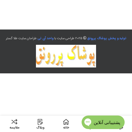
تولید و پخش پوشاک پررونق
2025 طراحی سایت با
واحد آی تی
طراحان سایت طلا گستر
فروشگاه
منو
خانه
وبلاگ
مقایسه