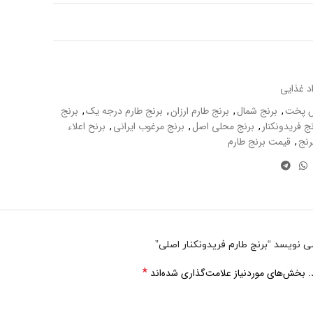
د غذایی
ش پخت
,
برنج شمال
,
برنج طارم ارزان
,
برنج طارم درجه یک
,
برنج
ج فریدونکنار
,
برنج محلی اصل
,
برنج مرغوب ایرانی
,
برنح اعلاء
رنج
,
قیمت برنج طارم
نویسد “برنج طارم فریدونکنار اصلی”
*
.
بخش‌های موردنیاز علامت‌گذاری شده‌اند
ران و تحویل رایگان درب منزل یا محل کار متقاضیان و خریداران