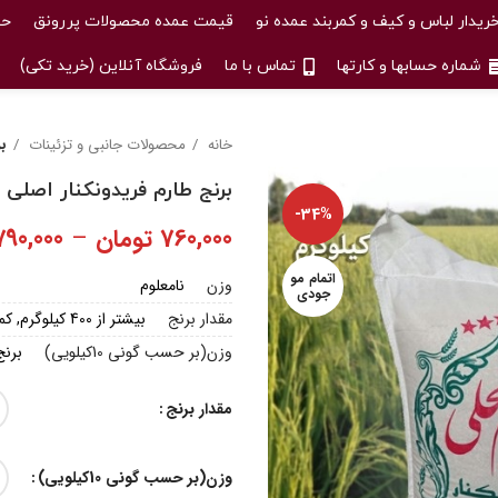
ریدار لباس و کیف و کمربند عمده نو
قیمت عمده محصولات پررونق
حس
شماره حسابها و کارتها
تماس با ما
فروشگاه آنلاین (خرید تکی)
خانه
محصولات جانبی و تزئینات
بر
برنج طارم فریدونکنار اصلی
-34%
760,000
تومان
–
790,000
اتمام مو
وزن
نامعلوم
جودی
مقدار برنج
بیشتر از 400 کیلوگرم, کمتر از 400 کیلوگرم
وزن(بر حسب گونی 10کیلویی)
برنج 10 کیلو
مقدار برنج
وزن(بر حسب گونی 10کیلویی)