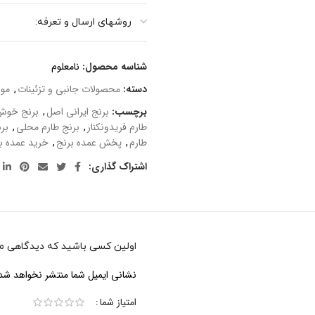
برنج های ایرانی است که
روشهای ارسال و تعرفه:
این برنج ایرانی اصل،
مستقیماً در شالیزارهای
فریدونکنار، کاشت و
شناسه محصول:
نامعلوم
برداشت میشود.
دسته:
محصولات جانبی و تزئینات
,
موا
طبخ برنج طارم اصل،
برچسب:
برنج ایرانی اصل
,
برنج خو
بسیار آسان و بسیار
طارم فریدونکنار
,
برنج طارم محلی
,
برن
خوش پخت است و
طارم
,
پخش عمده برنج
,
خرید عمده ب
بخوبی ری می کند و
بدلیل عطر و طعم
اشتراک گذاری:
بینظیرش، طرفداران
فراوانی دارد. و همه
خانمها و نیز کترینگها و
آشپزخانه ها و رستوران
ها و… این برنج را در
اولین کسی باشید که دیدگاهی می 
صدر انتخاب برای پخت
برنج قرار می دهند.
نشانی ایمیل شما منتشر نخواهد شد
امتیاز شما
ارسال برنج از فریدونکنار به شهر ته