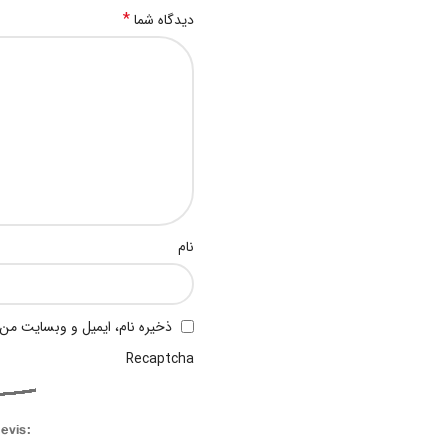
محترم.
*
دیدگاه شما
و ارسال برنج طارم به سایر شهرها از ف
500 الی 2000 تومان قیمت بارب
شهر خریدار برنج، ارسال رایگان میباشد
قیمت برنج طارم فر
و قیمت برنج طارم بالای 400-500 کیلو،
بسته بندی عالی در گونی های برنج 10 کیلویی خالص برنج طارم درجه یک (وزن گونی، محاسبه نمیشود)
نام
برنج طارم محلی فریدونکنار را مستقیماً
به قیمت سر مزرعه و شالیزار بخرید.
ذخیره نام، ایمیل و وبسایت من 
Recaptcha