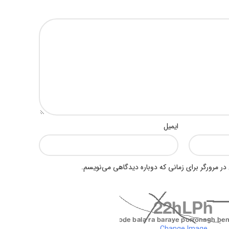
ریدونکنار با باربری که با توجه به وزن و حجم بار، حداکثر کیلویی
ری برای مصرف کننده خواهد شد. و برای تناژ بالا و وزنهای بالا و بستگی به
یدونکنار عمده کیلویی 79000 تومان.
 کیلویی 76000 تومان.
ایمیل
 از کشاورز و شالی کار و از شالیزارهای فریدونکنار و بدون واسطه و
این برنج مرغوب، درب مغازه ها و عمده فروشی های برنج و… حداقل کیلویی 105000 تا 130000 تومان در
در مرورگر برای زمانی که دوباره دیدگاهی می‌نویسم.
حال فروش و عرضه میباشد
که ما با همان قیمت 76000
الی 79000 تومان عرضه می داریم.
بهترین برنج برای هیئت ها و برنج خوب برای مراسم و
برنج عمده برای رستوران ها و…
Change Image