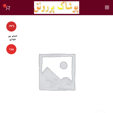
0
-32%
اتمام مو
جودی
ویژه