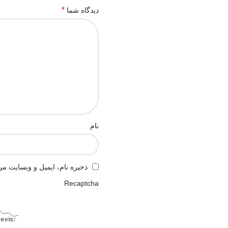
خریداران محترم.
*
دیدگاه شما
و ارسال برنج طارم به سایر شهرها از
کیلویی 500 الی 00
بالا و بستگی به شهر خریدار برنج، ار
قیمت برنج طارم فری
و قیمت برنج طارم بالای 400-500 کیلو، کیل
نمیشود)
نام
برنج طارم محلی فریدونکنار را مستقی
واسطه و به قیمت سر مزرعه و شالیز
ذخیره نام، ایمیل و وبسایت من
Recaptcha