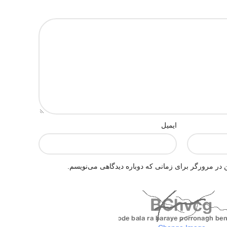
 فریدونکنار با باربری که با توجه به وزن و حجم بار، حداکثر
20 تومان قیمت باربری برای مصرف کننده خواهد شد. و برای تناژ بالا و وزنهای
سال رایگان میباشد
دونکنار عمده کیلویی 79000 تومان.
ویی 76000 تومان.
بسته بندی عالی در گونی های برنج 10 کیلویی خالص برنج طارم درجه یک (وزن گونی، محاسبه
ایمیل
ماً از کشاورز و شالی کار و از شالیزارهای فریدونکنار و بدون
ار بخرید.
 در مرورگر برای زمانی که دوباره دیدگاهی می‌نویسم.
این برنج مرغوب، درب مغازه ها و عمده فروشی های برنج و… حداقل کیلویی 105000 تا 130000
تومان در حال فروش و عرضه میباشد
که ما با همان
قیمت 76000 الی 79000 تومان عرضه می داریم.
بهترین برنج برای هیئت ها و برنج خوب برای مراسم