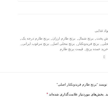
اد غذایی
وش پخت
,
برنج شمال
,
برنج طارم ارزان
,
برنج طارم درجه یک
,
حلی
,
برنج فریدونکنار
,
برنج محلی اصل
,
برنج مرغوب ایرانی
,
خرید عمده برنج
,
قیمت برنج طارم
ویسد “برنج طارم فریدونکنار اصلی”
دهند.
*
د.
بخش‌های موردنیاز علامت‌گذاری شده‌اند
 تهران و تحویل رایگان درب منزل یا محل کار متقاضیان و