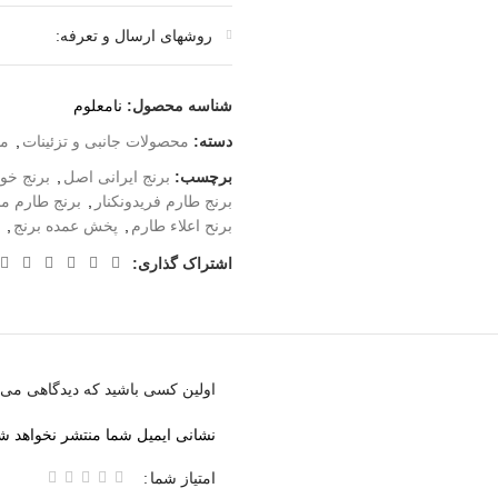
محبوبترین برنج های
روشهای ارسال و تعرفه:
ایرانی است که این
برنج ایرانی اصل،
مستقیماً در شالیزارهای
شناسه محصول:
نامعلوم
فریدونکنار، کاشت و
برداشت میشود.
دسته:
محصولات جانبی و تزئینات
,
مو
برچسب:
برنج ایرانی اصل
,
برنج خ
طبخ برنج طارم اصل،
برنج طارم فریدونکنار
,
برنج طارم م
بسیار آسان و بسیار
برنح اعلاء طارم
,
پخش عمده برنج
,
خوش پخت است و
بخوبی ری می کند و
اشتراک گذاری:
بدلیل عطر و طعم
بینظیرش، طرفداران
فراوانی دارد. و همه
خانمها و نیز کترینگها و
آشپزخانه ها و رستوران
اولین کسی باشید که دیدگاهی می ن
ها و… این برنج را در
صدر انتخاب برای پخت برنج قرار می 
نشانی ایمیل شما منتشر نخواهد ش
ارسال برنج از فریدونکنار به شهر
امتیاز شما