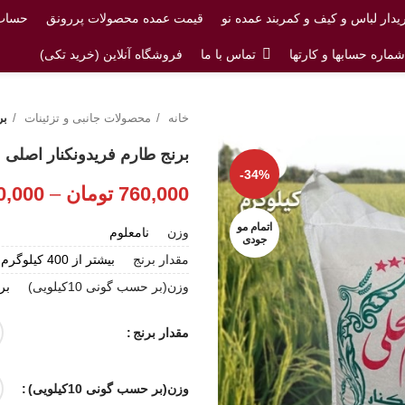
یدار لباس و کیف و کمربند عمده نو
قیمت عمده محصولات پررونق
حساب 
ماره حسابها و کارتها
تماس با ما
فروشگاه آنلاین (خرید تکی)
خانه
محصولات جانبی و تزئینات
بر
برنج طارم فریدونکنار اصلی
-34%
760,000
تومان
–
0,000
اتمام مو
وزن
نامعلوم
جودی
مقدار برنج
بیشتر از 400 کیلوگرم, کمتر از 400 کیلوگرم
وزن(بر حسب گونی 10کیلویی)
برنج 10
مقدار برنج
وزن(بر حسب گونی 10کیلویی)