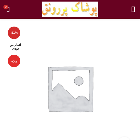
0
-41%
اتمام مو
جودی
ویژه