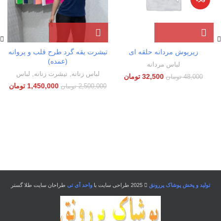
زیرپوش مردانه حلقه ای
تیشرت یقه گرد طرح قلب و پروانه
(عمده)
لباس مردانه
لباس زنانه
,
تیشرت زنانه
,
لباس
32,500
تومان
48,000
تومان
ب
1,450,000
تومان
2,500,000
تومان
تولید و پخش پوشاک پررونق
2025 طراحی سایت با
واحد آی تی
طراحان سایت طلا گستر