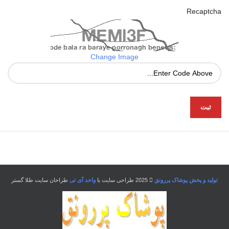
Recaptcha
Change Image
تولید و پخش پوشاک پررونق
2025 طراحی سایت با
واحد آی تی
طراحان سایت طلا گستر