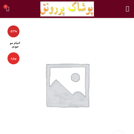
0
-37%
اتمام مو
جودی
ویژه