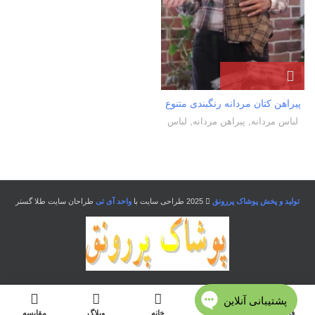
پیراهن کتان مردانه رنگبندی متنوع
لباس مردانه
,
پیراهن مردانه
,
لباس
تولید و پخش پوشاک پررونق
2025 طراحی سایت با
واحد آی تی
طراحان سایت طلا گستر
فروشگاه
منو
خانه
وبلاگ
مقایسه