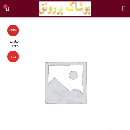
0
-55%
اتمام مو
جودی
ویژه