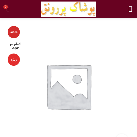
0
-45%
اتمام مو
جودی
ویژه