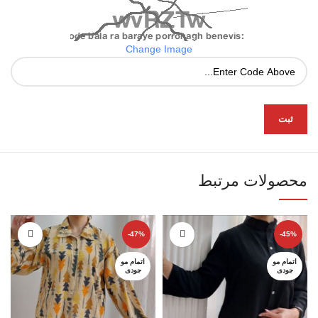
Change Image
محصولات مرتبط
-47%
-45%
اتمام مو
اتمام مو
جودی
جودی