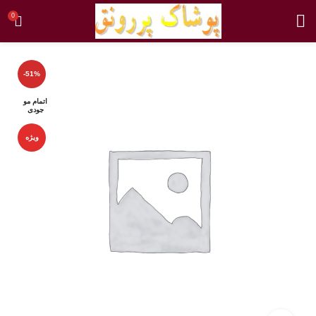
0
-51%
اتمام مو
جودی
ویژه