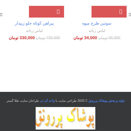
سوتین طرح میوه
پیراهن کوتاه جلو زیپدار
لباس زنانه
لباس زنانه
34,000
تومان
330,000
تومان
55,000
تومان
725,000
تومان
ب
تولید و پخش پوشاک پررونق
2025 طراحی سایت با
واحد آی تی
طراحان سایت طلا گستر