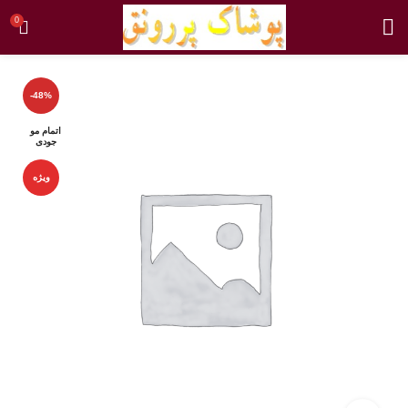
0
-48%
اتمام مو
جودی
ویژه