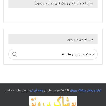
نماد اعتماد الکترونیک (ای نماد پررونق)
جستجوی پررونق
تولید و پخش پوشاک پررونق
2025 طراحی سایت با
واحد آی تی
طراحان سایت طلا گستر