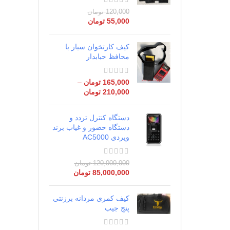
120,000
تومان
55,000
تومان
کیف کارتخوان سیار با
محافظ حبابدار
165,000
تومان
–
210,000
تومان
دستگاه کنترل تردد و
دستگاه حضور و غیاب برند
ویردی AC5000
120,000,000
تومان
85,000,000
تومان
کیف کمری مردانه برزنتی
پنج جیب