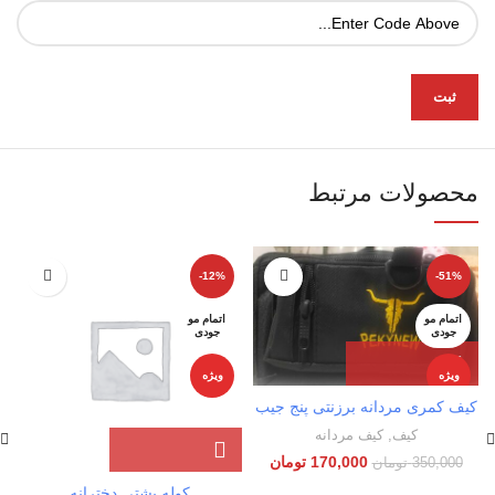
محصولات مرتبط
-12%
-51%
اتمام مو
اتمام مو
جودی
جودی
ویژه
ویژه
کیف کمری مردانه برزنتی پنج جیب
جدید
کیف
,
کیف مردانه
170,000
تومان
350,000
تومان
کوله پشتی دخترانه