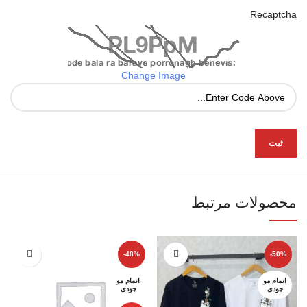
Recaptcha
Change Image
محصولات مرتبط
-48%
-50%
اتمام مو
اتمام مو
جودی
جودی