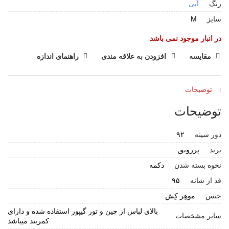
رنگ
آبی
سایز
M
در انبار موجود نمی باشد
مقایسه
افزودن به علاقه مندی
راهنمای اندازه
توضیحات
توضیحات
دور سینه
۹۲
برند
پررونق
نحوه بسته شدن
دکمه
قد از شانه
۹۵
جنس
موهِر کِش
بالای لباس از چین و تور گیپور استفاده شده و دارای
سایر مشخصات
کمربند میباشد