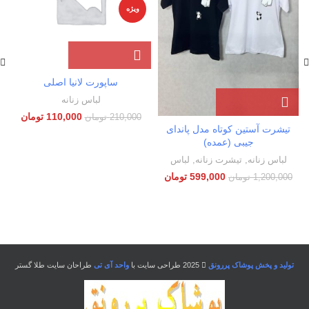
ویژه
ساپورت لانیا اصلی
لباس زنانه
110,000
تومان
210,000
تومان
تیشرت آستین کوتاه مدل پاندای
جیبی (عمده)
لباس زنانه
,
تیشرت زنانه
,
لباس
599,000
تومان
1,200,000
تومان
تولید و پخش پوشاک پررونق
2025 طراحی سایت با
واحد آی تی
طراحان سایت طلا گستر